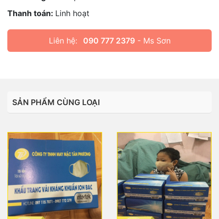
Thanh toán:
Linh hoạt
Liên hệ:
090 777 2379
- Ms Sơn
SẢN PHẨM CÙNG LOẠI